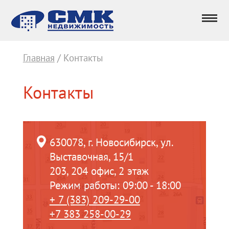
Главная
/ Контакты
Контакты
630078, г. Новосибирск, ул.
Выставочная, 15/1
203, 204 офис, 2 этаж
Режим работы: 09:00 - 18:00
+ 7 (383) 209-29-00
+7 383 258-00-29