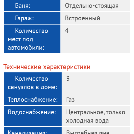
Баня:
Отдельно-стоящая
Гараж:
Встроенный
Количество
4
мест под
автомобили:
Технические характеристики
Количество
3
санузлов в доме:
Теплоснабжение:
Газ
Водоснабжение:
Центральное, только
холодная вода
Канализация:
Выгребная яма